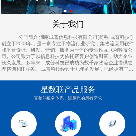
关于我们
公司简介 湖南成普信息科技有限公司(简称“成普科技”)
创立于2008年，是一家专注于物流行业研究，集物流应用软件
和平台设计、研发、营销、服务为一体的专业性互联网科技公
司。公司致力于以信息科技为依托帮客户创造财富，助力企业
长久发展。多年来，成普科技已成功为数千家物流企业提供管
理咨询和IT服务。 成普科技经过十几年的发展，已经拥有了良
好的企业机制，形成了“爱与创新，竞争共赢”的企业文化理
念。成普科技积极顺应国家加快新型基础设施建设的理念，用
星数联产品服务
心做好小微企业基础服务，逐步构建良性循环的企业生态，现
有客户数已超十万家企业。 地理位置 公司总部地处湖
完整的服务体系，满足您的所有需求
南省会长沙岳麓区麓云路100号兴工国际产业园，距离长沙市
区10公里、长沙西收费站10公里、长沙火车站13公里、长沙黄
花国际机场34公里，周边多为工业园、互联网公司，交通相当
之便利，创业环境相当之良好。