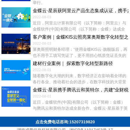
举行。
金蝶云·星辰获阿里云产品生态集成认证，携手共
2022-08-03
近日，阿里云计算有限公司（以下简称：阿里云）与
金蝶软件(中国)有限公司（以下简称：金蝶）达成全
新合作，金蝶旗下小微企业SaaS管理云金蝶云·星
客户案例｜金蝶KIS云照亮莱奥斯数字化转型之
辰、金蝶精斗云分别通过阿里云数据库产品集成认证
2022-08-03
测试，获得阿里云产品生态集成认证。双方携手致力
莱奥斯照明财务经理：“使用金蝶KIS云·旗舰版后，再
于打造领先的业财税云服务生态，助力小微企业实
也不用手工填写凭证了，更不用担心纸质凭证丢失的
现“经营+管理一体化”转型升级。 金蝶成立近30年
问题，在系统中录制好记账凭证，可以自动生成各类
建材行业案例｜ 探索数字化转型新路径
来，作为...
账簿和报表，记账查账工作效率提高了一倍。” 客户
2022-08-01
简介 河北莱奥斯照明科技有限公司，总部坐落在京津
随着数字化大潮的到来，数字经济正在影响着全球的
冀协同发展地区的河北省会石家庄，公司以技术为依
各行各业、推动着社会的进步，在数字科技的大背景
托，以客户需求为导向，专注于研发、生产、推广销
下，全行业的数字化转型已经成为产业发展的必然选
金蝶云·星辰携手腾讯云和英特尔，共建“业财税
售高品质的绿色节能...
择。 根据新疆当地政策要求，同时为了第一时间响应
2022-08-01
和服务客户，河北同邦建材有限公司2017年在新疆昌
近日，金蝶软件(中国)有限公司（以下简称：金蝶）
吉开始投资新建全资子公司——新疆荣高鸿骏新材料
与腾讯云和英特尔达成全新合作。金蝶云·星辰基于英
技术有限公司。截止2020年，荣高鸿骏一期工程建设
特尔第三代至强可拓展处理器与腾讯云第六代服务器
已完工，实现年产5万吨功能性外...
三方进行联合测试与验证，致力于向小微企业用户提
点击免费电话咨询:15207319820
供高性能、高性价比的云实例选项，携手打造领先的
湖南成普信息科技有限公司
湘ICP备11017453号-17