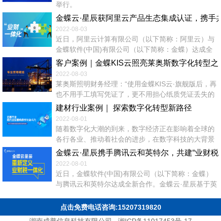
举行。
金蝶云·星辰获阿里云产品生态集成认证，携手共
2022-08-03
近日，阿里云计算有限公司（以下简称：阿里云）与
金蝶软件(中国)有限公司（以下简称：金蝶）达成全
新合作，金蝶旗下小微企业SaaS管理云金蝶云·星
客户案例｜金蝶KIS云照亮莱奥斯数字化转型之
辰、金蝶精斗云分别通过阿里云数据库产品集成认证
2022-08-03
测试，获得阿里云产品生态集成认证。双方携手致力
莱奥斯照明财务经理：“使用金蝶KIS云·旗舰版后，再
于打造领先的业财税云服务生态，助力小微企业实
也不用手工填写凭证了，更不用担心纸质凭证丢失的
现“经营+管理一体化”转型升级。 金蝶成立近30年
问题，在系统中录制好记账凭证，可以自动生成各类
建材行业案例｜ 探索数字化转型新路径
来，作为...
账簿和报表，记账查账工作效率提高了一倍。” 客户
2022-08-01
简介 河北莱奥斯照明科技有限公司，总部坐落在京津
随着数字化大潮的到来，数字经济正在影响着全球的
冀协同发展地区的河北省会石家庄，公司以技术为依
各行各业、推动着社会的进步，在数字科技的大背景
托，以客户需求为导向，专注于研发、生产、推广销
下，全行业的数字化转型已经成为产业发展的必然选
金蝶云·星辰携手腾讯云和英特尔，共建“业财税
售高品质的绿色节能...
择。 根据新疆当地政策要求，同时为了第一时间响应
2022-08-01
和服务客户，河北同邦建材有限公司2017年在新疆昌
近日，金蝶软件(中国)有限公司（以下简称：金蝶）
吉开始投资新建全资子公司——新疆荣高鸿骏新材料
与腾讯云和英特尔达成全新合作。金蝶云·星辰基于英
技术有限公司。截止2020年，荣高鸿骏一期工程建设
特尔第三代至强可拓展处理器与腾讯云第六代服务器
已完工，实现年产5万吨功能性外...
三方进行联合测试与验证，致力于向小微企业用户提
点击免费电话咨询:15207319820
供高性能、高性价比的云实例选项，携手打造领先的
湖南成普信息科技有限公司
湘ICP备11017453号-17