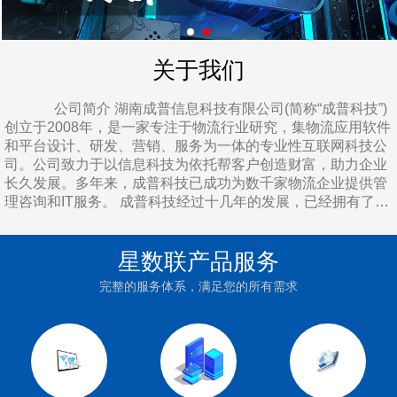
关于我们
公司简介 湖南成普信息科技有限公司(简称“成普科技”)
创立于2008年，是一家专注于物流行业研究，集物流应用软件
和平台设计、研发、营销、服务为一体的专业性互联网科技公
司。公司致力于以信息科技为依托帮客户创造财富，助力企业
长久发展。多年来，成普科技已成功为数千家物流企业提供管
理咨询和IT服务。 成普科技经过十几年的发展，已经拥有了良
好的企业机制，形成了“爱与创新，竞争共赢”的企业文化理
念。成普科技积极顺应国家加快新型基础设施建设的理念，用
星数联产品服务
心做好小微企业基础服务，逐步构建良性循环的企业生态，现
有客户数已超十万家企业。 地理位置 公司总部地处湖
完整的服务体系，满足您的所有需求
南省会长沙岳麓区麓云路100号兴工国际产业园，距离长沙市
区10公里、长沙西收费站10公里、长沙火车站13公里、长沙黄
花国际机场34公里，周边多为工业园、互联网公司，交通相当
之便利，创业环境相当之良好。