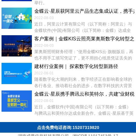
举行。
金蝶云·星辰获阿里云产品生态集成认证，携手共
2022-08-03
近日，阿里云计算有限公司（以下简称：阿里云）与
金蝶软件(中国)有限公司（以下简称：金蝶）达成全
新合作，金蝶旗下小微企业SaaS管理云金蝶云·星
客户案例｜金蝶KIS云照亮莱奥斯数字化转型之
辰、金蝶精斗云分别通过阿里云数据库产品集成认证
2022-08-03
测试，获得阿里云产品生态集成认证。双方携手致力
莱奥斯照明财务经理：“使用金蝶KIS云·旗舰版后，再
于打造领先的业财税云服务生态，助力小微企业实
也不用手工填写凭证了，更不用担心纸质凭证丢失的
现“经营+管理一体化”转型升级。 金蝶成立近30年
问题，在系统中录制好记账凭证，可以自动生成各类
建材行业案例｜ 探索数字化转型新路径
来，作为...
账簿和报表，记账查账工作效率提高了一倍。” 客户
2022-08-01
简介 河北莱奥斯照明科技有限公司，总部坐落在京津
随着数字化大潮的到来，数字经济正在影响着全球的
冀协同发展地区的河北省会石家庄，公司以技术为依
各行各业、推动着社会的进步，在数字科技的大背景
托，以客户需求为导向，专注于研发、生产、推广销
下，全行业的数字化转型已经成为产业发展的必然选
金蝶云·星辰携手腾讯云和英特尔，共建“业财税
售高品质的绿色节能...
择。 根据新疆当地政策要求，同时为了第一时间响应
2022-08-01
和服务客户，河北同邦建材有限公司2017年在新疆昌
近日，金蝶软件(中国)有限公司（以下简称：金蝶）
吉开始投资新建全资子公司——新疆荣高鸿骏新材料
与腾讯云和英特尔达成全新合作。金蝶云·星辰基于英
技术有限公司。截止2020年，荣高鸿骏一期工程建设
特尔第三代至强可拓展处理器与腾讯云第六代服务器
已完工，实现年产5万吨功能性外...
三方进行联合测试与验证，致力于向小微企业用户提
点击免费电话咨询:15207319820
供高性能、高性价比的云实例选项，携手打造领先的
湖南成普信息科技有限公司
湘ICP备11017453号-17