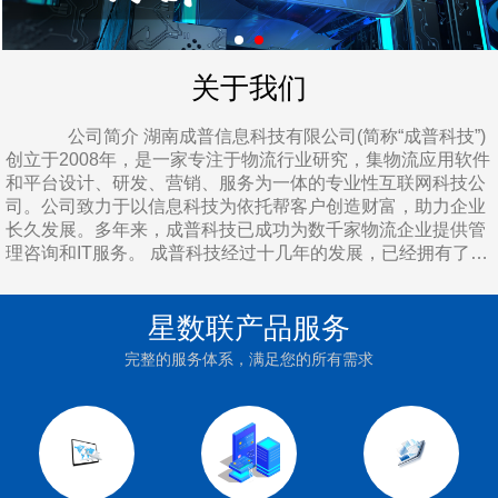
关于我们
公司简介 湖南成普信息科技有限公司(简称“成普科技”)
创立于2008年，是一家专注于物流行业研究，集物流应用软件
和平台设计、研发、营销、服务为一体的专业性互联网科技公
司。公司致力于以信息科技为依托帮客户创造财富，助力企业
长久发展。多年来，成普科技已成功为数千家物流企业提供管
理咨询和IT服务。 成普科技经过十几年的发展，已经拥有了良
好的企业机制，形成了“爱与创新，竞争共赢”的企业文化理
念。成普科技积极顺应国家加快新型基础设施建设的理念，用
星数联产品服务
心做好小微企业基础服务，逐步构建良性循环的企业生态，现
有客户数已超十万家企业。 地理位置 公司总部地处湖
完整的服务体系，满足您的所有需求
南省会长沙岳麓区麓云路100号兴工国际产业园，距离长沙市
区10公里、长沙西收费站10公里、长沙火车站13公里、长沙黄
花国际机场34公里，周边多为工业园、互联网公司，交通相当
之便利，创业环境相当之良好。